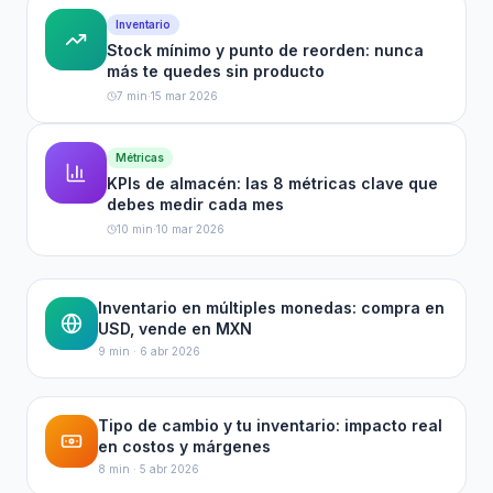
Inventario
Stock mínimo y punto de reorden: nunca
más te quedes sin producto
7 min
·
15 mar 2026
Métricas
KPIs de almacén: las 8 métricas clave que
debes medir cada mes
10 min
·
10 mar 2026
Inventario en múltiples monedas: compra en
USD, vende en MXN
9 min
·
6 abr 2026
Tipo de cambio y tu inventario: impacto real
en costos y márgenes
8 min
·
5 abr 2026