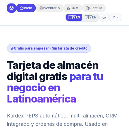
Inicio
Inventario
CRM
Plantilla
🇪🇸
🇺🇸
ES
EN
Gratis para empezar · Sin tarjeta de crédito
Tarjeta de almacén
digital gratis
para tu
negocio en
Latinoamérica
Kardex PEPS automático, multi-almacén, CRM
integrado y órdenes de compra. Usado en