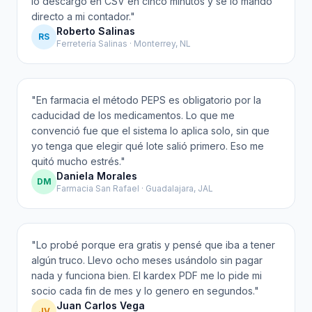
lo descargo en CSV en cinco minutos y se lo mando
directo a mi contador.
"
Roberto Salinas
RS
Ferretería Salinas · Monterrey, NL
"
En farmacia el método PEPS es obligatorio por la
caducidad de los medicamentos. Lo que me
convenció fue que el sistema lo aplica solo, sin que
yo tenga que elegir qué lote salió primero. Eso me
quitó mucho estrés.
"
Daniela Morales
DM
Farmacia San Rafael · Guadalajara, JAL
"
Lo probé porque era gratis y pensé que iba a tener
algún truco. Llevo ocho meses usándolo sin pagar
nada y funciona bien. El kardex PDF me lo pide mi
socio cada fin de mes y lo genero en segundos.
"
Juan Carlos Vega
JV