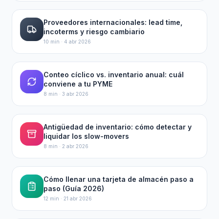
Proveedores internacionales: lead time,
incoterms y riesgo cambiario
10 min
·
4 abr 2026
Conteo cíclico vs. inventario anual: cuál
conviene a tu PYME
8 min
·
3 abr 2026
Antigüedad de inventario: cómo detectar y
liquidar los slow-movers
8 min
·
2 abr 2026
Cómo llenar una tarjeta de almacén paso a
paso (Guía 2026)
12 min
·
21 abr 2026