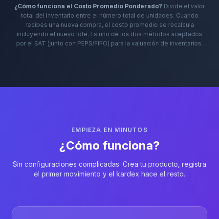
¿Cómo funciona el Costo Promedio Ponderado?
Divide el valor
total del inventario entre el número total de unidades. Cuando
recibes una nueva compra, el costo promedio se recalcula
incluyendo el nuevo lote. Es uno de los dos métodos aceptados
por el SAT (junto con PEPS/FIFO) para la valuación de inventarios.
EMPIEZA EN MINUTOS
¿Cómo funciona?
Sin configuraciones complicadas. Crea tu producto, registra
el primer movimiento y el kardex hace el resto.