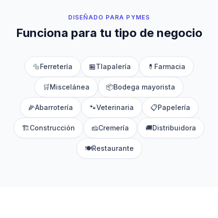
DISEÑADO PARA PYMES
Funciona para tu tipo de negocio
🔩
Ferretería
🏪
Tlapalería
💊
Farmacia
🛒
Miscelánea
📦
Bodega mayorista
🌽
Abarrotería
🐾
Veterinaria
📋
Papelería
🏗️
Construcción
🧀
Cremería
🚚
Distribuidora
🍽️
Restaurante