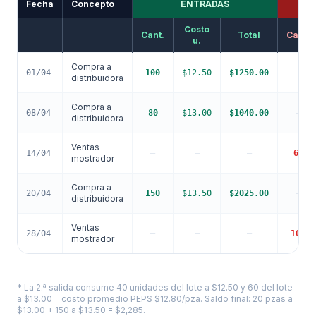
Fecha
Concepto
ENTRADAS
Costo
Cant.
Total
Cant.
u.
Compra a
01/04
100
$
12.50
$
1250.00
—
distribuidora
Compra a
08/04
80
$
13.00
$
1040.00
—
distribuidora
Ventas
14/04
—
—
—
60
mostrador
Compra a
20/04
150
$
13.50
$
2025.00
—
distribuidora
Ventas
28/04
—
—
—
100
mostrador
* La 2.ª salida consume 40 unidades del lote a $12.50 y 60 del lote
a $13.00 = costo promedio PEPS $12.80/pza. Saldo final: 20 pzas a
$13.00 + 150 a $13.50 = $2,285.